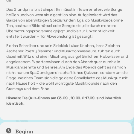
da!
Das Grundprinzip ist simpel: Ihr müsst im Team erraten, wie Songs
heißen und von wem sie eigentlich sind. Aufgelockert wird das
Ganze von aberwitzigen Spezialrunden: Egal ob Musikvideos ohne
Ton, abstruse Bilderrätsel oder Songtexte, die durch mehrere
Übersetzungsprogramme gejagt und bis zur Unkenntlichkeit
entstellt wurden – für Abwechslung ist gesorgt!
Florian Schreiber und sein Sidekick Lukas Knoben, ihres Zeichen
Aachener Poetry Slammer und Musikconnaisseure, führen euch
dabei mit Witz und einer Mischung aus gefährlichem Halbwissen und
angelesenem Expertenwissen durch den Abend: quer durch alle
Musikjahrzehnte und Genres. Am Ende des Abends geht es nämlich
nicht nur um Spaß und gemeinschaftliches Quizzen, sondern um die
Frage, welches Team sich die goldene Schallplatte des Musikquiz mit
nach Hause holt – die wohl wichtigste Musiktrophäe nach den
Grammys und dem Echo.
Hinweis:
Die Quiz-Shows am
03.09., 10.09. & 17.09.
sind inhaltlich
identisch.
Beginn