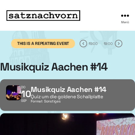
Menü
THIS IS A REPEATING EVENT
19:00
19:00
Musikquiz Aachen #14
Musikquiz Aachen #14
DO
10
Quiz um die goldene Schallplatte
SEP
Format
Sonstiges