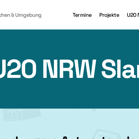
achen & Umgebung
Termine
Projekte
U20 
 U20 NRW Sl