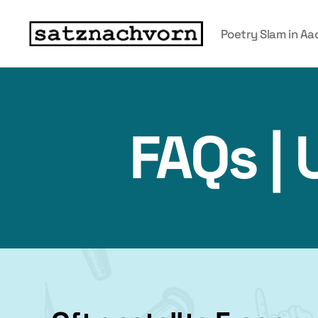
Poetry Slam in A
FAQs |