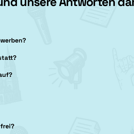
 und unsere Antworten da
bewerben?
statt?
auf?
frei?