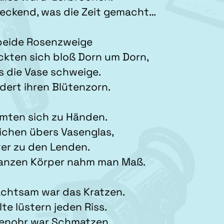
eckend, was die Zeit gemacht…
beide Rosenzweige
ckten sich bloß Dorn um Dorn,
 die Vase schweige.
ndert ihren Blütenzorn.
rmten sich zu Händen.
richen übers Vasenglas,
er zu den Lenden.
anzen Körper nahm man Maß.
chtsam war das Kratzen.
lte lüstern jeden Riss.
senohr war Schmatzen.