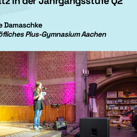
latz in der Jahrgangsstufe Q2
lle Damaschke
öfliches Pius-Gymnasium Aachen