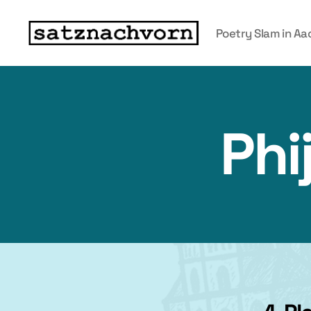
Poetry Slam in A
Phi