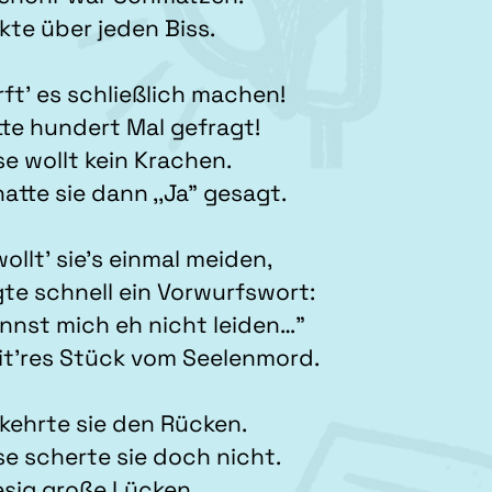
ckte über jeden Biss.
rft’ es schließlich machen!
tte hundert Mal gefragt!
se wollt kein Krachen.
atte sie dann ,,Ja” gesagt.
ollt’ sie’s einmal meiden,
gte schnell ein Vorwurfswort:
annst mich eh nicht leiden…”
it’res Stück vom Seelenmord.
kehrte sie den Rücken.
se scherte sie doch nicht.
iesig große Lücken.