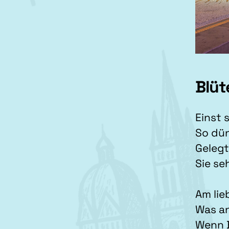
Blüt
Einst 
So dün
Gelegt
Sie se
Am lie
Was an
Wenn B