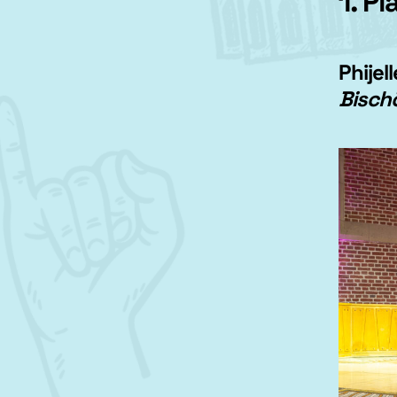
1. P
Phije
Bisch