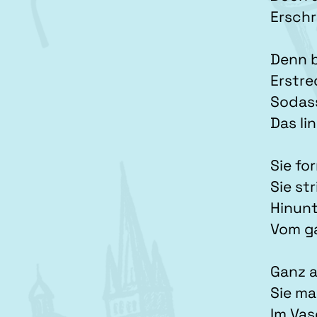
Erschr
Denn 
Erstre
Sodass
Das li
Sie fo
Sie st
Hinunt
Vom g
Ganz a
Sie ma
Im Va