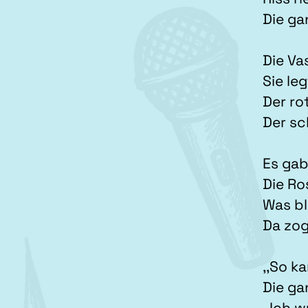
Die ga
Die Va
Sie le
Der ro
Der sc
Es gab
Die Ro
Was bl
Da zog
,,So k
Die ga
,,Ich 