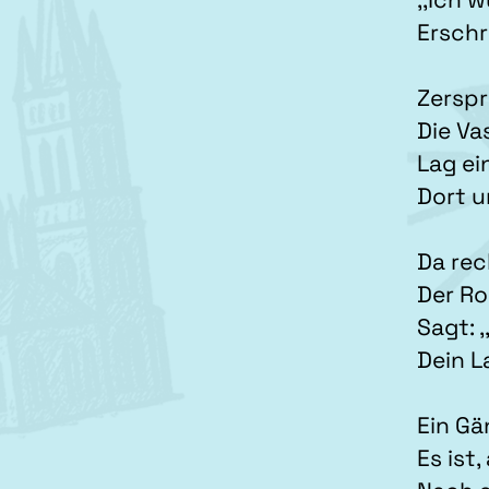
Erschr
Zerspr
Die Va
Lag ei
Dort un
Da rec
Der Ro
Sagt: ,
Dein L
Ein G
Es ist