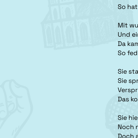
So hat
Mit w
Und ei
Da ka
So fed
Sie sta
Sie sp
Verspr
Das ko
Sie hi
Noch n
Doch a