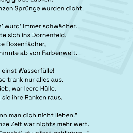
nzen Sprünge wurden dicht.
s’ wurd’ immer schwächer.
gte sich ins Dornenfeld.
te Rosenfächer,
hirmte ab von Farbenwelt.
 einst Wasserfülle!
se trank nur alles aus.
ieb, war leere Hülle.
 sie ihre Ranken raus.
ann man dich nicht lieben.”
nze Zeit war nichts mehr wert.
wünscht’, du wärst geblieben…”