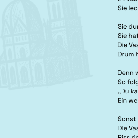
Sie le
Sie du
Sie ha
Die Va
Drum h
Denn w
So fol
,,Du k
Ein we
Sonst 
Die Va
Riss r