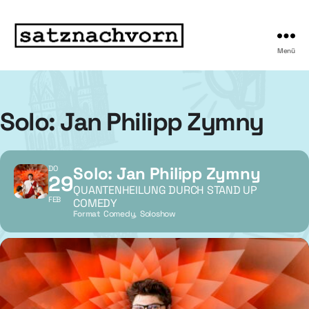
Menü
Solo: Jan Philipp Zymny
Solo: Jan Philipp Zymny
DO
29
QUANTENHEILUNG DURCH STAND UP
FEB
COMEDY
Format
Comedy,
Soloshow