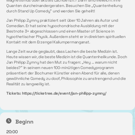
Magnetismus oder akutes Lachdefizit? Dann sind vielleicht Ihre
Quanten durcheinandergeraten. Besuchen Sie „Quantenheilung
durch Stand Up Comedy“ und werden Sie geheilt!
Jan Philipp Zymny praktiziert seit über 10 Jahren als Autor und
Comedian. Er hat seine hypochondrische Ausbildung mit der
Bestnote 3+ abgeschlossen und einen Master of Science in
hypothetischer Physik. Außerdem steht er in direktem spirituellen
Kontakt mit dem Erzengel Kaliumpermanganat.
Lange Zeit wurde geglaubt, dass Lachen die beste Medizin ist.
Heute wissen wir, die beste Medizin ist die Quantenheilkunde. Doch
Jan Philipp Zymny hat den Mut zu fragen: „Hey … warum nicht
beides?“ In seinem neuen 100-minütigen Comedyprogramm
präsentiert der Bochumer Künstler einen Abend für alle, denen
gewöhnliche Comedy zu doof, Philosophie zu anstrengend und die
Realität zu langweilig ist.
Tickets:
https://ticketree.de/event/jan-philipp-zymny/
Beginn
20:00