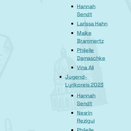
Hannah
Sendt
Larissa Hahn
Maike
Brammertz
Phijelle
Damaschke
Vina Ali
Jugend-
Lyrikpreis 2023
Hannah
Sendt
Nesrin
Rezigui
Phijelle