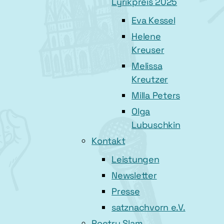
Lyrikpreis 2025
Eva Kessel
Helene
Kreuser
Melissa
Kreutzer
Milla Peters
Olga
Lubuschkin
Kontakt
Leistungen
Newsletter
Presse
satznachvorn e.V.
Poetry Slam