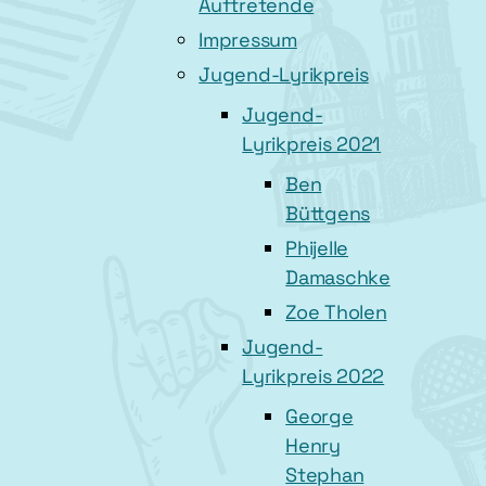
Auftretende
Impressum
Jugend-Lyrikpreis
Jugend-
Lyrikpreis 2021
Ben
Büttgens
Phijelle
Damaschke
Zoe Tholen
Jugend-
Lyrikpreis 2022
George
Henry
Stephan