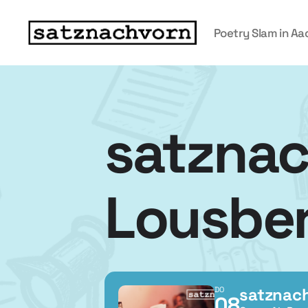
Poetry Slam in A
satznac
Lousbe
satznac
DO
08