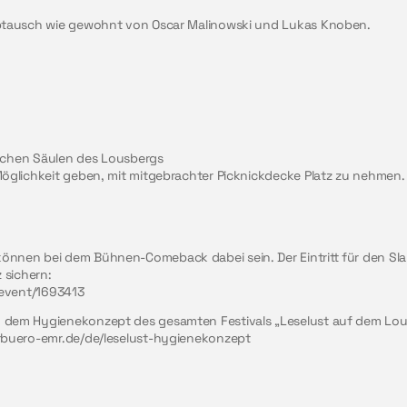
gabtausch wie gewohnt von Oscar Malinowski und Lukas Knoben.
rischen Säulen des Lousbergs
Möglichkeit geben, mit mitgebrachter Picknickdecke Platz zu nehmen.
önnen bei dem Bühnen-Comeback dabei sein. Der Eintritt für den Slam
 sichern:
x/event/1693413
 dem Hygienekonzept des gesamten Festivals „Leselust auf dem Lousb
urbuero-emr.de/de/leselust-hygienekonzept