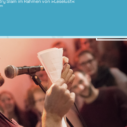
try Slam im Rahmen von »Leselust«
am