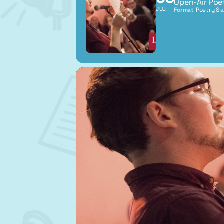
Open-Air Poe
JULI
Format
Poetry Sl